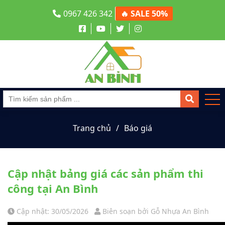
0967 426 342
🔥 SALE 50%
Trang chủ
Báo giá
Cập nhật bảng giá các sản phẩm thi
công tại An Bình
Cập nhật: 30/05/2026
Biên soạn bởi Gỗ Nhựa An Bình