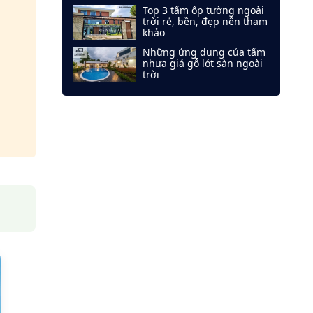
Top 3 tấm ốp tường ngoài
trời rẻ, bền, đẹp nên tham
khảo
Những ứng dụng của tấm
nhựa giả gỗ lót sàn ngoài
trời