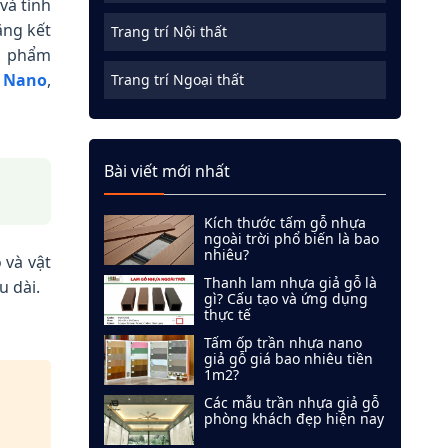
và tính
ăng kết
Trang trí Nội thất
ản phẩm
 Nano
,
Trang trí Ngoại thất
Bài viết mới nhất
Kích thước tấm gỗ nhựa
ngoài trời phổ biến là bao
nhiêu?
 và vật
Thanh lam nhựa giả gỗ là
u dài.
gì? Cấu tạo và ứng dụng
thực tế
Tấm ốp trần nhựa nano
giả gỗ giá bao nhiêu tiền
1m2?
Các mẫu trần nhựa giả gỗ
phòng khách đẹp hiện nay