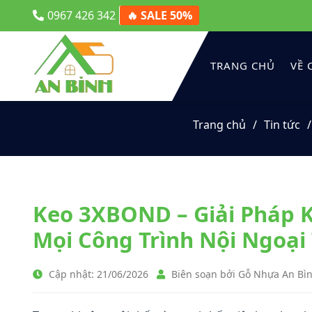
0967 426 342
🔥 SALE 50%
TRANG CHỦ
VỀ 
Trang chủ
Tin tức
Keo 3XBOND – Giải Pháp 
Mọi Công Trình Nội Ngoại
Cập nhật: 21/06/2026
Biên soạn bởi Gỗ Nhựa An Bì