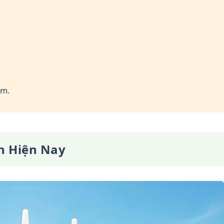
am.
n Hiện Nay