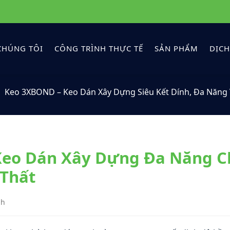
CHÚNG TÔI
CÔNG TRÌNH THỰC TẾ
SẢN PHẨM
DỊCH
Keo 3XBOND – Keo Dán Xây Dựng Siêu Kết Dính, Đa Năng 
Keo Dán Xây Dựng Đa Năng C
 Thất
nh