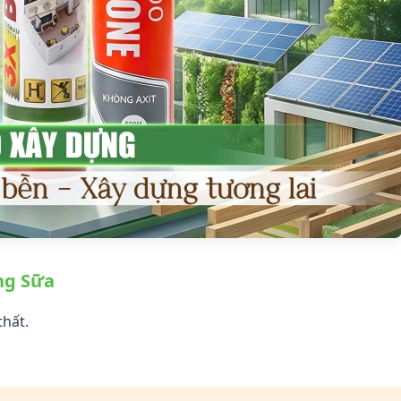
ng Sữa
hất.