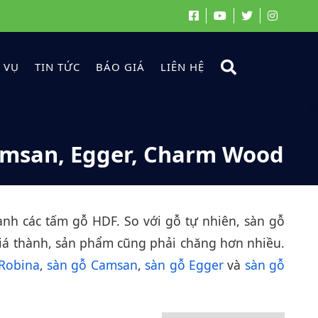
 VỤ
TIN TỨC
BÁO GIÁ
LIÊN HỆ
amsan, Egger, Charm Wood
ành các tấm gỗ HDF. So với gỗ tự nhiên, sàn gỗ
 giá thành, sản phẩm cũng phải chăng hơn nhiều.
 Robina
,
sàn gỗ Camsan
,
sàn gỗ Egger
và
sàn gỗ