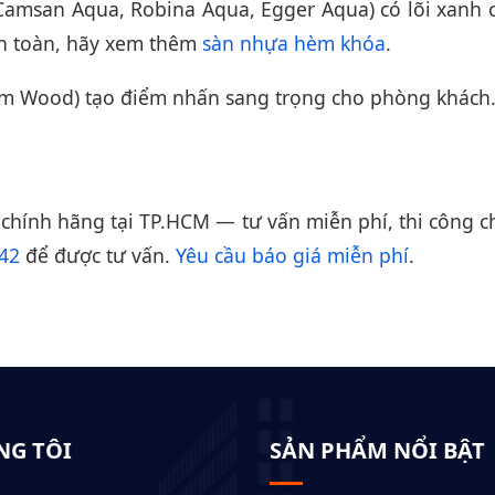
amsan Aqua, Robina Aqua, Egger Aqua) có lõi xanh 
n toàn, hãy xem thêm
sàn nhựa hèm khóa
.
rm Wood) tạo điểm nhấn sang trọng cho phòng khách.
p chính hãng tại TP.HCM — tư vấn miễn phí, thi công 
42
để được tư vấn.
Yêu cầu báo giá miễn phí
.
NG TÔI
SẢN PHẨM NỔI BẬT