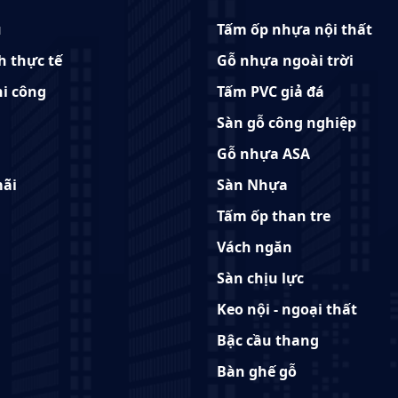
u
Tấm ốp nhựa nội thất
h thực tế
Gỗ nhựa ngoài trời
hi công
Tấm PVC giả đá
Sàn gỗ công nghiệp
Gỗ nhựa ASA
ãi
Sàn Nhựa
Tấm ốp than tre
Vách ngăn
Sàn chịu lực
Keo nội - ngoại thất
Bậc cầu thang
Bàn ghế gỗ