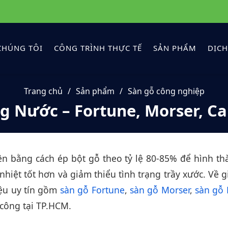
CHÚNG TÔI
CÔNG TRÌNH THỰC TẾ
SẢN PHẨM
DỊCH
Trang chủ
Sản phẩm
Sàn gỗ công nghiệp
g Nước – Fortune, Morser, C
nên bằng cách ép bột gỗ theo tỷ lệ 80-85% để hình th
hiệt tốt hơn và giảm thiểu tình trạng trầy xước. Về
iệu uy tín gồm
sàn gỗ Fortune
,
sàn gỗ Morser
,
sàn gỗ
 công tại TP.HCM.