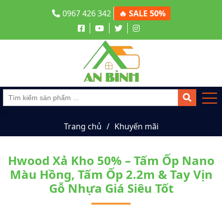
0967 426 342
🔥 SALE 50%
Trang chủ
Khuyến mãi
Hwood Xả Kho 50% – Tấm Ốp Nano
Màu Hồng, Tấm Ốp 2.2m & Tay Vịn
Gỗ Nhựa Giá Siêu Tốt