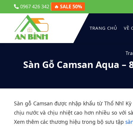
0967 426 342
🔥 SALE 50%
TRANG CHỦ
VỀ 
Tr
Sàn Gỗ Camsan Aqua – 
Sàn gỗ Camsan được nhập khẩu từ Thổ Nhĩ Kỳ v
chịu nước và chịu nhiệt cao hơn nhiều so vớ
Xem thêm các thương hiệu trong bộ sưu tập
sà