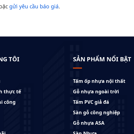
oặc
gửi yêu cầu báo giá
.
NG TÔI
SẢN PHẨM NỔI BẬT
u
Tấm ốp nhựa nội thất
h thực tế
Gỗ nhựa ngoài trời
hi công
Tấm PVC giả đá
Sàn gỗ công nghiệp
Gỗ nhựa ASA
ãi
Sàn Nhựa