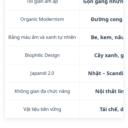
Tối giản ấm áp
Gọn gàng nhưng k
Organic Modernism
Đường cong m
Bảng màu ấm và xanh tự nhiên
Be, kem, nâu n
Biophilic Design
Cây xanh, giế
Japandi 2.0
Nhật – Scandin
Không gian đa chức năng
Nội thất linh
Vật liệu bền vững
Tái chế, dễ